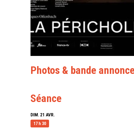
Photos & bande annonc
Séance
DIM. 21 AVR.
17 h 30