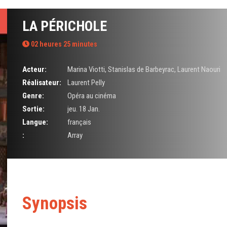
LA PÉRICHOLE
02 heures 25 minutes
Acteur:
Marina Viotti
,
Stanislas de Barbeyrac
,
Laurent Naouri
Réalisateur:
Laurent Pelly
Genre:
Opéra au cinéma
Sortie:
jeu. 18 Jan.
Langue:
français
:
Array
Synopsis