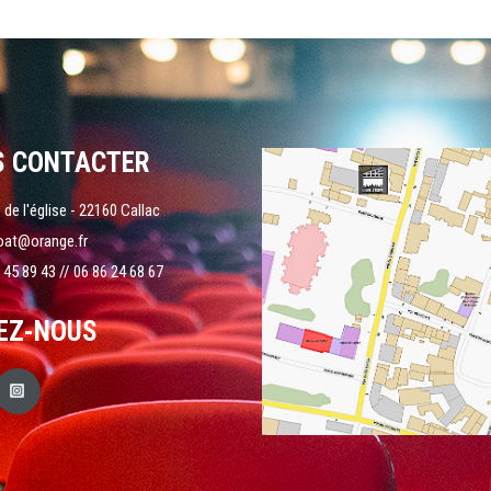
S CONTACTER
 de l'église - 22160 Callac
oat@orange.fr
 45 89 43 // 06 86 24 68 67
EZ-NOUS