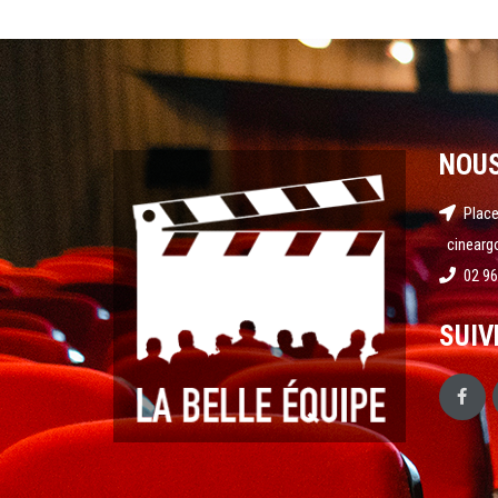
NOU
Place
cinearg
02 96
SUIV