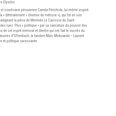
ps-Elysées.
ne et courtisane péruvienne Camila Périchole, lui-même inspiré
a » (littéralement « chienne de métisse »), qui fut en son
 adaptant la pièce de Mérimée Le Carrosse du Saint-
es rues. Plus « politique » par sa caricature du pouvoir des
e cet esprit immoral et libertin qui ont fait le succès du
s œuvres d’Offenbach, le tandem Marc Minkowski – Laurent
e et politique saisissante.