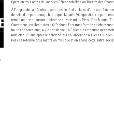
Opéra en trois actes de Jacques Offenbach filmé au Théâtre des Cham
A l’origine de La Périchole, on trouve le récit de la vie d’une comédien
de celui d’un personnage historique, Micaëla Villegas dite « la perra chol
temps actrice et surtout maîtresse du vice-roi du Pérou Don Manuel. En
Sacrement, les librettistes d’Offenbach l’ont transformée en chanteuse d
hautes sphères que La Vie parisienne, La Périchole embaume néanmoins d
musicien. 25 ans après le début de leur collaboration à succès sur de
Pelly se reforme pour mettre en musique et en scène cette satire social
e