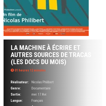
LA MACHINE À ÉCRIRE ET
AUTRES SOURCES DE TRACAS
(LES DOCS DU MOIS)
01 heures 12 minutes
Réalisateur:
Nicolas Philibert
Genre:
Documentaire
Sortie:
mer. 17 Avr.
Langue:
Français