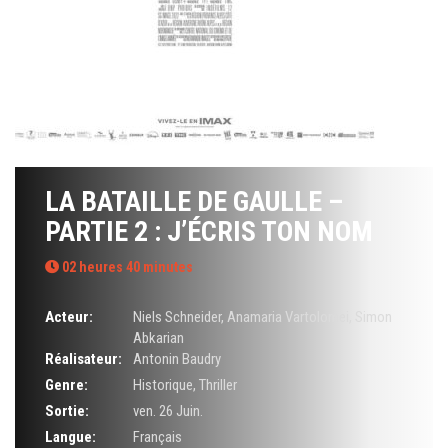
LA BATAILLE DE GAULLE –
PARTIE 2 : J’ÉCRIS TON NOM
02 heures 40 minutes
Acteur:
Niels Schneider
,
Anamaria Vartolomei
,
Simon
Abkarian
Réalisateur:
Antonin Baudry
Genre:
Historique
,
Thriller
Sortie:
ven. 26 Juin.
Langue:
Français