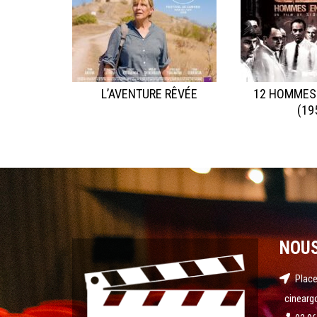
L’AVENTURE RÊVÉE
12 HOMMES
(19
NOU
Place
cinearg