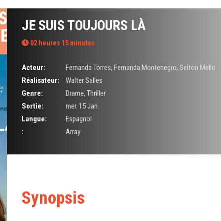
JE SUIS TOUJOURS LÀ
02 heures 15 minutes
Acteur:
Fernanda Torres
,
Fernanda Montenegro
,
Selton Mello
Réalisateur:
Walter Salles
Genre:
Drame
,
Thriller
Sortie:
mer. 15 Jan.
Langue:
Espagnol
:
Array
Synopsis