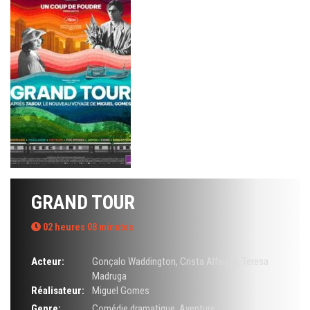
GRAND TOUR
02 heures 08 minutes
Acteur:
Gonçalo Waddington
,
Crista Alfaiate
,
Teresa
Madruga
Réalisateur:
Miguel Gomes
Genre:
Comédie dramatique
,
Aventure