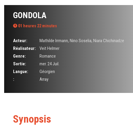
GONDOLA
01 heures 22 minutes
Acteur:
Mathilde Irrmann
,
Nino Soselia
,
Niara Chichinadze
Réalisateur:
Veit Helmer
Genre:
Romance
Sortie:
mer. 24 Juil.
Langue:
Géorgien
:
Array
Synopsis