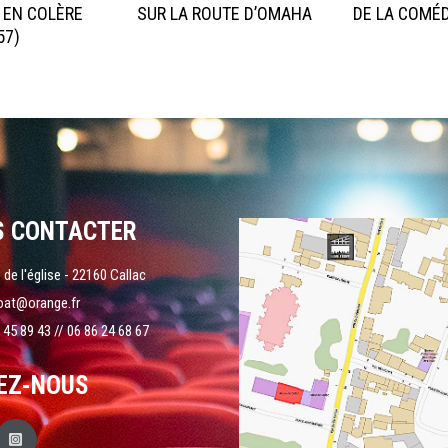
 EN COLÈRE
SUR LA ROUTE D’OMAHA
DE LA COMÉD
57)
S CONTACTER
 de l'église - 22160 Callac
oat@orange.fr
 45 89 43 // 06 86 24 68 67
EZ-NOUS