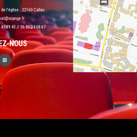
 de l'église - 22160 Callac
oat@orange.fr
 45 89 43 // 06 86 24 68 67
EZ-NOUS