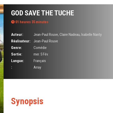
GOD SAVE THE TUCHE
01 heures 35 minutes
Acteur:
Jean-Paul Rouve
,
Claire Nadeau
,
Isabelle Nanty
Réalisateur:
Jean-Paul Rouve
Genre:
Comédie
Sortie:
mer. 5 Fév.
Langue:
Français
:
Array
Synopsis