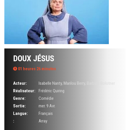
DOUX JÉSUS
01 heures 26 minutes
Acteur:
Isabelle Nanty
,
Marilou Berry
,
Barbara Bolotner
Réalisateur:
Frédéric Quiring
Genre:
Comédie
Sortie:
mer. 9 Avr.
Langue:
Français
:
Array