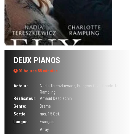
DEUX PIANOS
01 heures 55 minutes
Acteur:
Nadia Tereszkiewicz
,
François Civil
,
Charlotte
Rampling
Réalisateur:
Arnaud Desplechin
Genre:
Drame
Sortie:
mer. 15 Oct.
Langue:
Français
:
Array