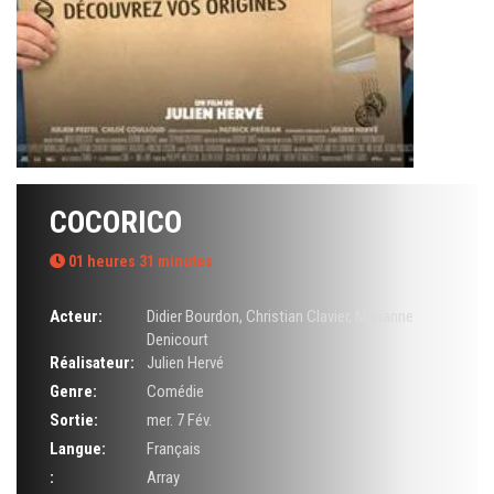
COCORICO
01 heures 31 minutes
Acteur:
Didier Bourdon
,
Christian Clavier
,
Marianne
Denicourt
Réalisateur:
Julien Hervé
Genre:
Comédie
Sortie:
mer. 7 Fév.
Langue:
Français
:
Array