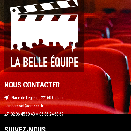
NOUS CONTACTER
Place de l'église - 22160 Callac
cineargoat@orange.fr
02 96 45 89 43 // 06 86 24 68 67
SUIVEZ-NOUS