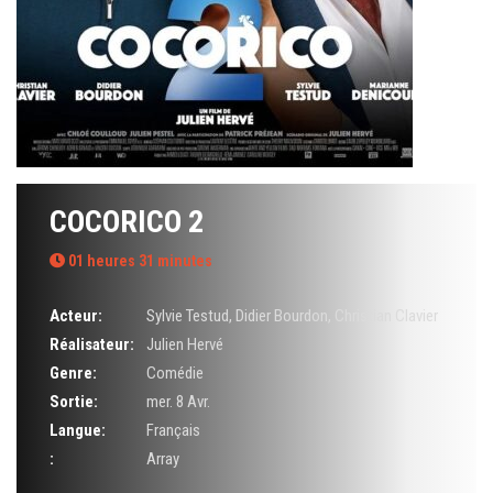
COCORICO 2
01 heures 31 minutes
Acteur:
Sylvie Testud
,
Didier Bourdon
,
Christian Clavier
Réalisateur:
Julien Hervé
Genre:
Comédie
Sortie:
mer. 8 Avr.
Langue:
Français
:
Array