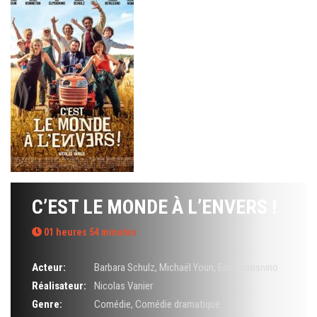
C’EST LE MONDE À L’ENVERS !
01 heures 54 minutes
Acteur:
Barbara Schulz
,
Michaël Youn
,
Eric Elmosnino
Réalisateur:
Nicolas Vanier
Genre:
Comédie
,
Comédie dramatique