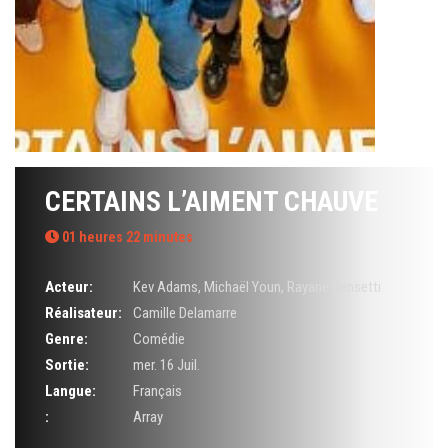
CERTAINS L’AIMENT CHAUVE
01 heures 22 minutes
Acteur:
Kev Adams
,
Michaël Youn
,
Rayane Bensetti
Réalisateur:
Camille Delamarre
Genre:
Comédie
Sortie:
mer. 16 Juil.
Langue:
Français
:
Array