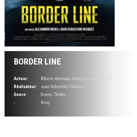
BORDER LINE
Acteur:
Alberto Ammann
,
Bruna Cusí
,
Ben Temple
Réalisateur:
Juan Sebastián Vásquez
Genre:
Drame
,
Thriller
:
Array