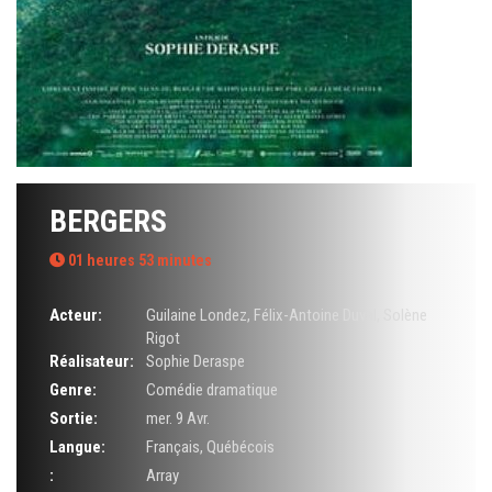
BERGERS
01 heures 53 minutes
Acteur:
Guilaine Londez
,
Félix-Antoine Duval
,
Solène
Rigot
Réalisateur:
Sophie Deraspe
Genre:
Comédie dramatique
Sortie:
mer. 9 Avr.
Langue:
Français, Québécois
:
Array