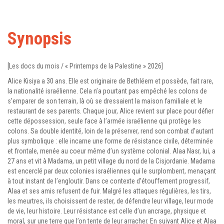
Synopsis
[Les docs du mois / « Printemps de la Palestine » 2026]
Alice Kisiya a 30 ans. Elle est originaire de Bethléem et possède, fait rare,
la nationalité israélienne. Cela n’a pourtant pas empêché les colons de
s’emparer de son terrain, là où se dressaient la maison familiale et le
restaurant de ses parents. Chaque jour, Alice revient sur place pour défier
cette dépossession, seule face à l’armée israélienne qui protège les
colons. Sa double identité, loin de la préserver, rend son combat d’autant
plus symbolique : elle incarne une forme de résistance civile, déterminée
et frontale, menée au coeur même d’un système colonial. Alaa Nasr, lui, a
27 ans et vit à Madama, un petit village du nord de la Cisjordanie. Madama
est encerclé par deux colonies israéliennes qui le surplombent, menaçant
à tout instant de l’engloutir. Dans ce contexte d’étouffement progressif,
Alaa et ses amis refusent de fuir. Malgré les attaques régulières, les tirs,
les meurtres, ils choisissent de rester, de défendre leur village, leur mode
de vie, leur histoire. Leur résistance est celle d’un ancrage, physique et
moral, sur une terre que l’on tente de leur arracher. En suivant Alice et Alaa