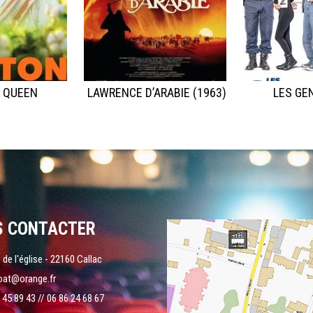
 QUEEN
LAWRENCE D’ARABIE (1963)
LES GE
S CONTACTER
 de l'église - 22160 Callac
oat@orange.fr
 45 89 43 // 06 86 24 68 67