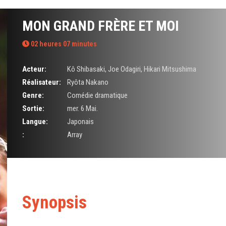
MON GRAND FRÈRE ET MOI
02 heures 07 minutes
Acteur:
Kô Shibasaki
,
Joe Odagiri
,
Hikari Mitsushima
Réalisateur:
Ryôta Nakano
Genre:
Comédie dramatique
Sortie:
mer. 6 Mai.
Langue:
Japonais
:
Array
Synopsis