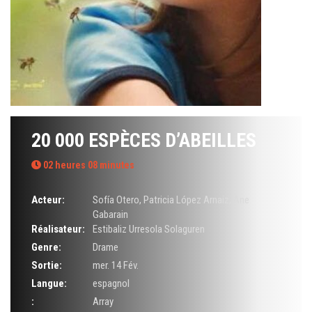
20 000 ESPÈCES D’ABEILLES
02 heures 08 minutes
Acteur:
Sofía Otero
,
Patricia López Arnaiz
,
Ane
Gabarain
Réalisateur:
Estibaliz Urresola Solaguren
Genre:
Drame
Sortie:
mer. 14 Fév.
Langue:
espagnol
:
Array