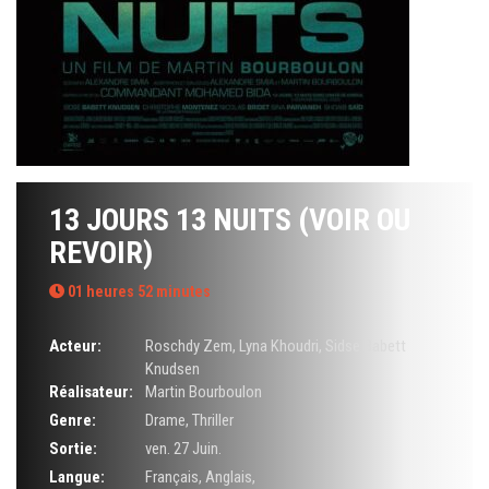
13 JOURS 13 NUITS (VOIR OU
REVOIR)
01 heures 52 minutes
Acteur:
Roschdy Zem
,
Lyna Khoudri
,
Sidse Babett
Knudsen
Réalisateur:
Martin Bourboulon
Genre:
Drame
,
Thriller
Sortie:
ven. 27 Juin.
Langue:
Français, Anglais,