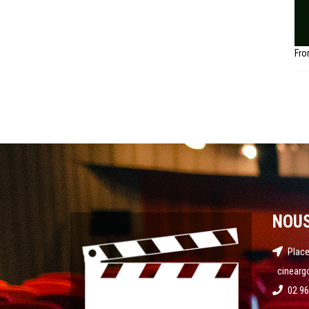
Fro
NOU
Place
cinearg
02 96