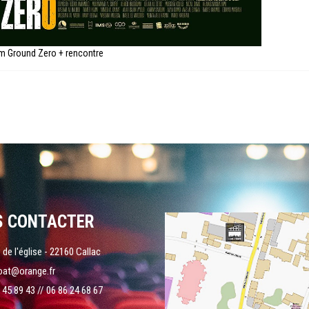
m Ground Zero + rencontre
S CONTACTER
 de l'église - 22160 Callac
oat@orange.fr
 45 89 43 // 06 86 24 68 67