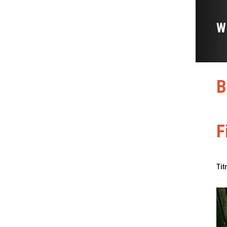
W
B
F
Tit