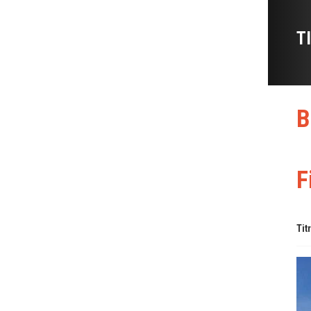
T
B
F
Tit