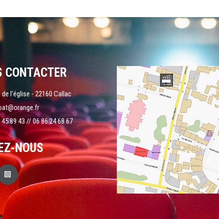
S CONTACTER
 de l'église - 22160 Callac
oat@orange.fr
 45 89 43 // 06 86 24 68 67
EZ-NOUS