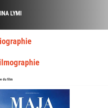
IINA LYMI
iographie
ilmographie
re du film