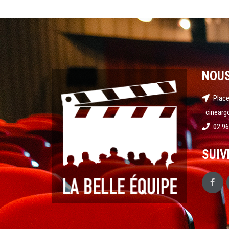
NOU
Place
cinearg
02 96
SUIV