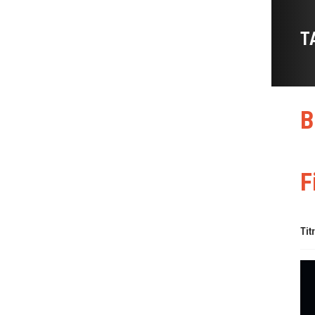
T
B
F
Tit