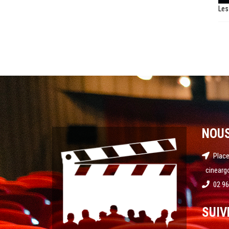
Les
NOU
Place
cinearg
02 96
SUIV