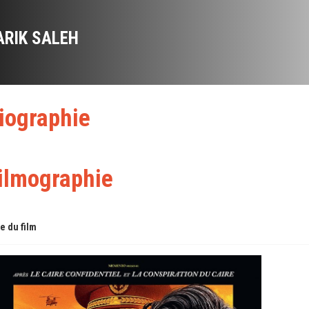
ARIK SALEH
iographie
ilmographie
re du film