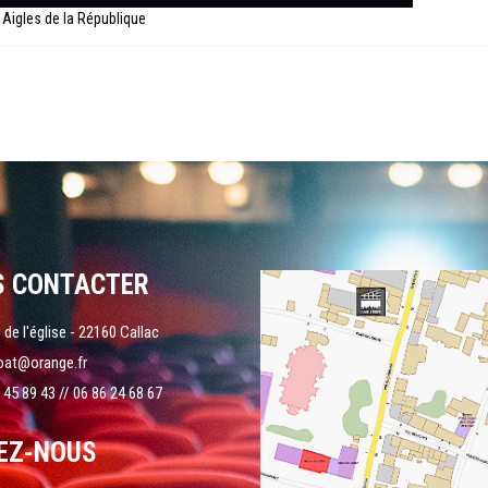
 Aigles de la République
S CONTACTER
 de l'église - 22160 Callac
oat@orange.fr
 45 89 43 // 06 86 24 68 67
EZ-NOUS