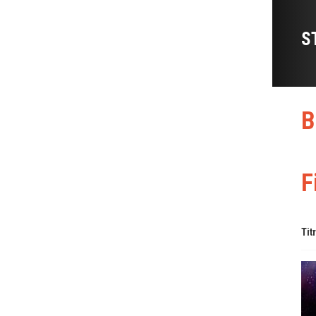
S
B
F
Tit