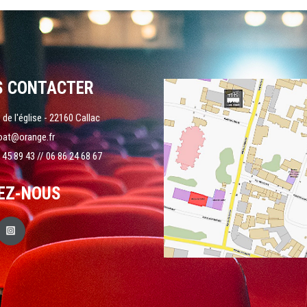
S CONTACTER
 de l'église - 22160 Callac
oat@orange.fr
 45 89 43 // 06 86 24 68 67
EZ-NOUS