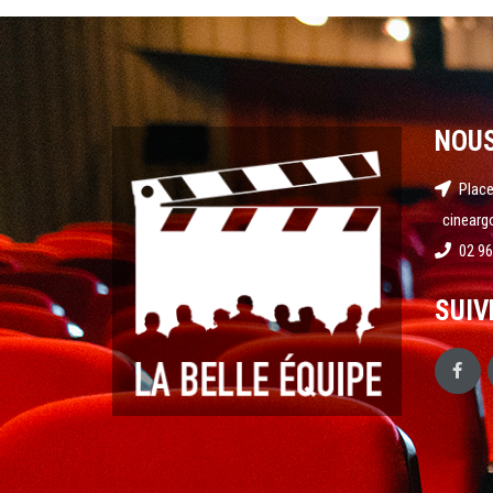
NOU
Place
cinearg
02 96
SUIV