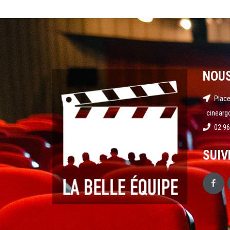
NOU
Place
cinearg
02 96
SUIV