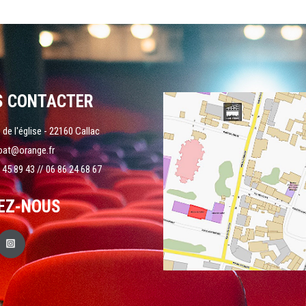
S CONTACTER
 de l'église - 22160 Callac
oat@orange.fr
 45 89 43 // 06 86 24 68 67
EZ-NOUS