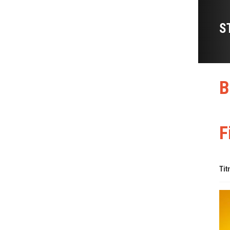
S
B
F
Tit