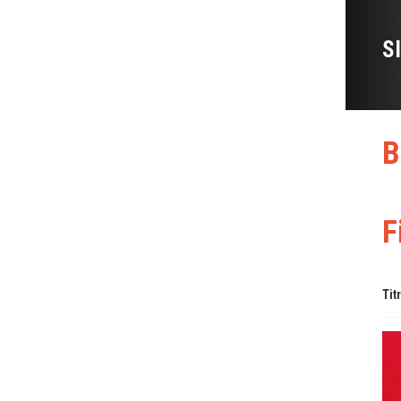
S
B
F
Tit