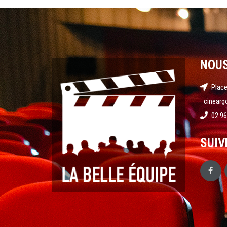
NOU
Place
cinearg
02 96
SUIV