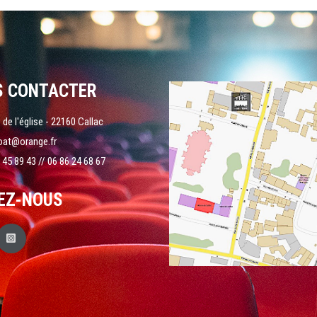
S CONTACTER
 de l'église - 22160 Callac
oat@orange.fr
 45 89 43 // 06 86 24 68 67
EZ-NOUS