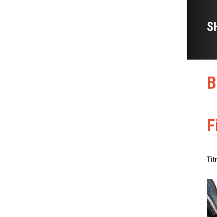
S
B
F
Tit