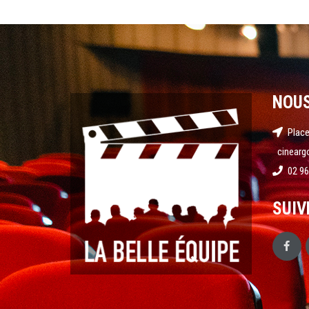
NOU
Place
cinearg
02 96
SUIV