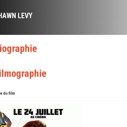
HAWN LEVY
iographie
ilmographie
re du film