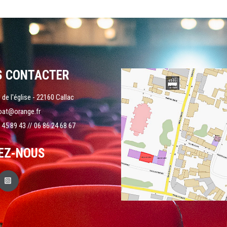
S CONTACTER
 de l'église - 22160 Callac
oat@orange.fr
 45 89 43 // 06 86 24 68 67
EZ-NOUS