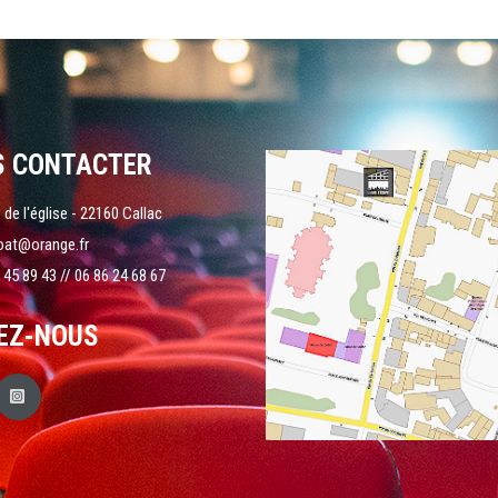
S CONTACTER
 de l'église - 22160 Callac
oat@orange.fr
 45 89 43 // 06 86 24 68 67
EZ-NOUS