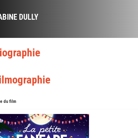
ABINE DULLY
iographie
ilmographie
re du film