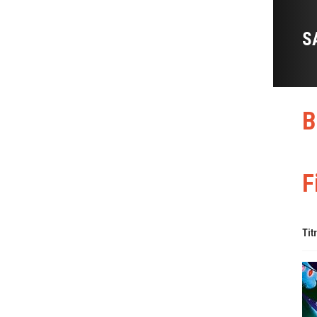
S
B
F
Tit