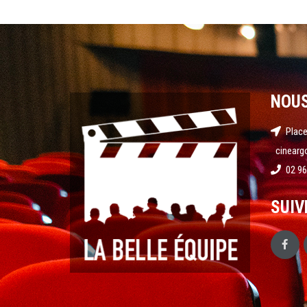
NOU
Place
cinearg
02 96
SUIV