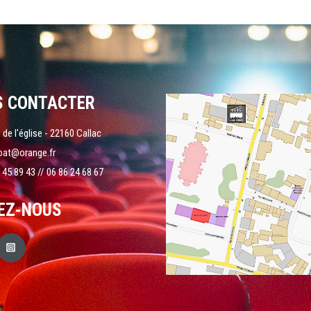
S CONTACTER
 de l'église - 22160 Callac
oat@orange.fr
 45 89 43 // 06 86 24 68 67
EZ-NOUS