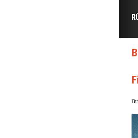
R
B
F
Tit