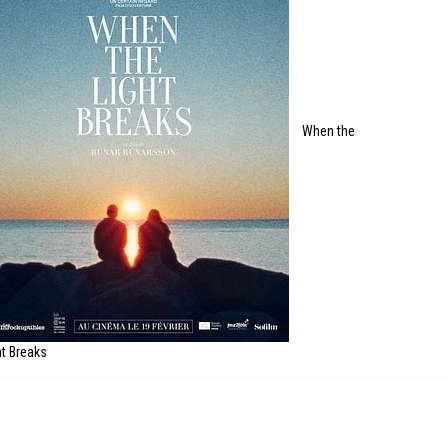
When the
ht Breaks