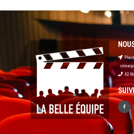
NOU
Place
cinearg
02 96
SUIV