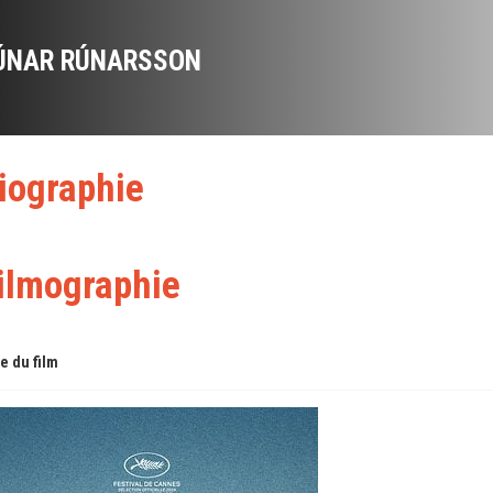
ÚNAR RÚNARSSON
iographie
ilmographie
re du film