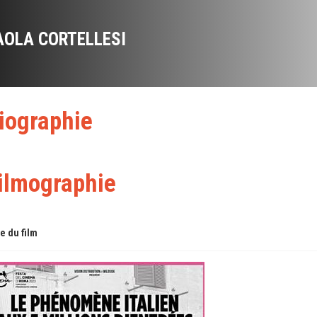
AOLA CORTELLESI
iographie
ilmographie
re du film