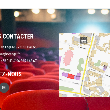
S CONTACTER
 de l'église - 22160 Callac
oat@orange.fr
 45 89 43 // 06 86 24 68 67
EZ-NOUS