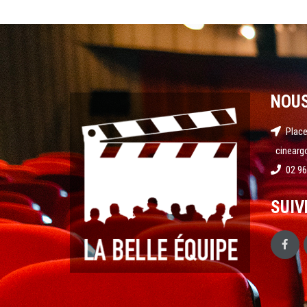
NOU
Place
cinearg
02 96
SUIV