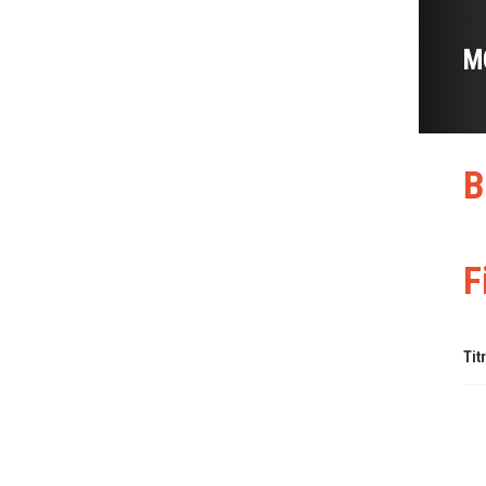
M
B
F
Tit