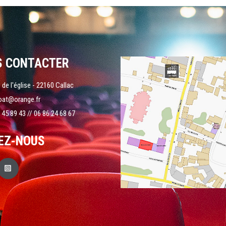
S CONTACTER
 de l'église - 22160 Callac
oat@orange.fr
 45 89 43 // 06 86 24 68 67
EZ-NOUS