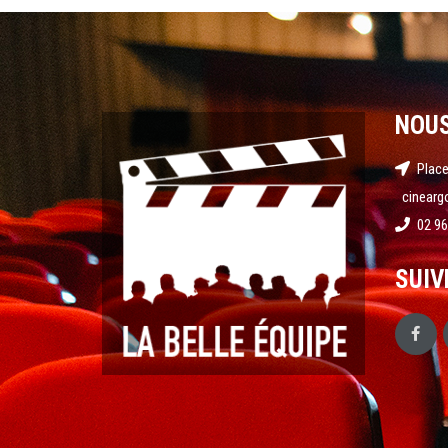
NOU
Place
cinearg
02 96
SUIV