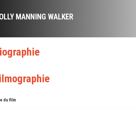
OLLY MANNING WALKER
iographie
ilmographie
re du film