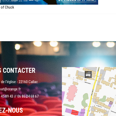
e of Chuck
S CONTACTER
 de l'église - 22160 Callac
oat@orange.fr
 45 89 43 // 06 86 24 68 67
EZ-NOUS