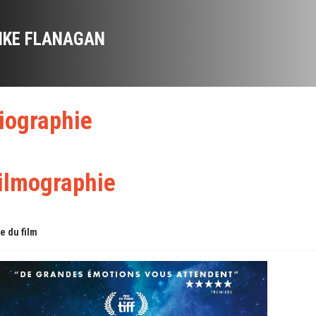
IKE FLANAGAN
iographie
ilmographie
re du film