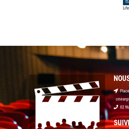
Lif
NOU
Place
cinearg
02 96
SUIV