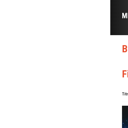
M
B
F
Tit