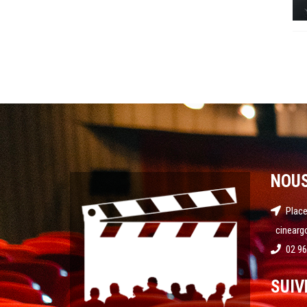
NOU
Place
cinearg
02 96
SUIV