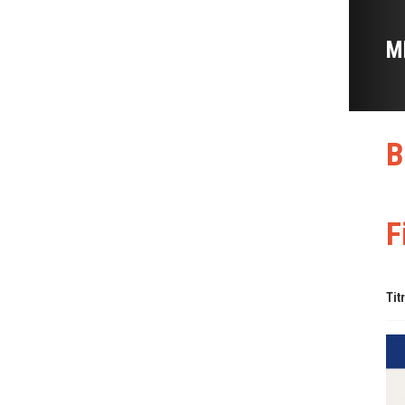
M
B
F
Tit