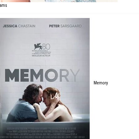
eams
Memory