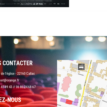
S CONTACTER
 de l'église - 22160 Callac
oat@orange.fr
 45 89 43 // 06 86 24 68 67
EZ-NOUS