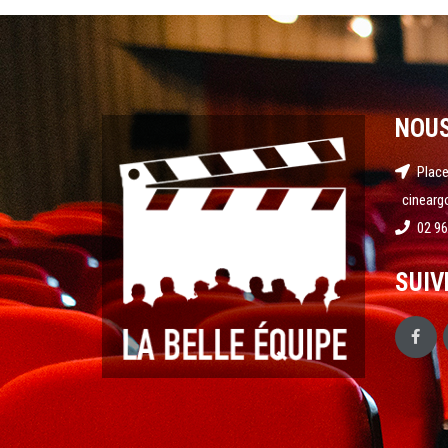
NOU
Place
cinearg
02 96
SUIV