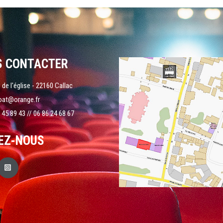
S CONTACTER
 de l'église - 22160 Callac
oat@orange.fr
 45 89 43 // 06 86 24 68 67
EZ-NOUS