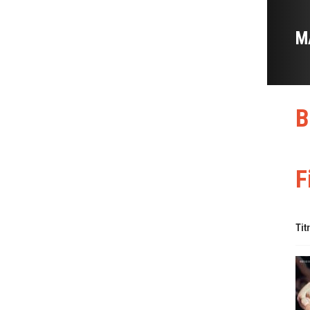
M
B
F
Tit