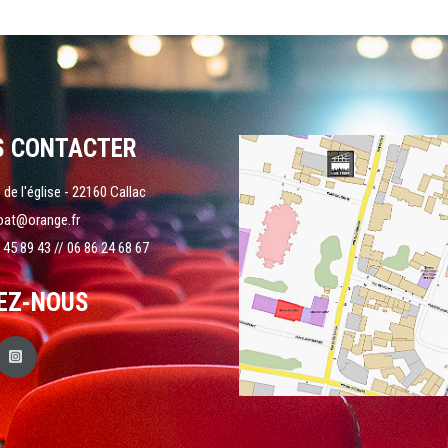
S CONTACTER
 de l'église - 22160 Callac
oat@orange.fr
 45 89 43 // 06 86 24 68 67
EZ-NOUS