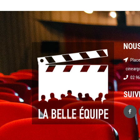
NOU
Place
cinearg
02 96
SUIV