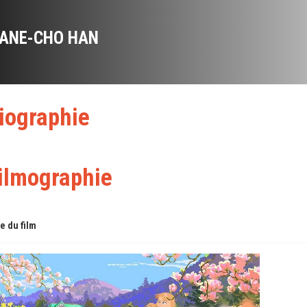
IANE-CHO HAN
iographie
ilmographie
re du film