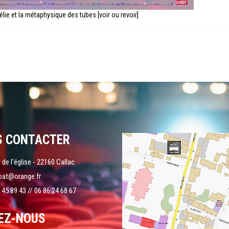
lie et la métaphysique des tubes [voir ou revoir]
S CONTACTER
 de l'église - 22160 Callac
oat@orange.fr
 45 89 43 // 06 86 24 68 67
EZ-NOUS