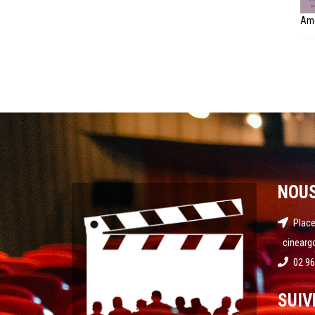
Amé
NOU
Place
cinearg
02 96
SUIV