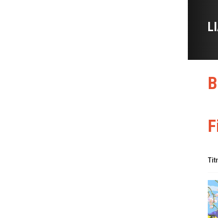
L
B
F
Tit