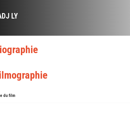
ADJ LY
iographie
ilmographie
re du film