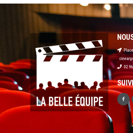
NOU
Place
cinearg
02 96
SUIV