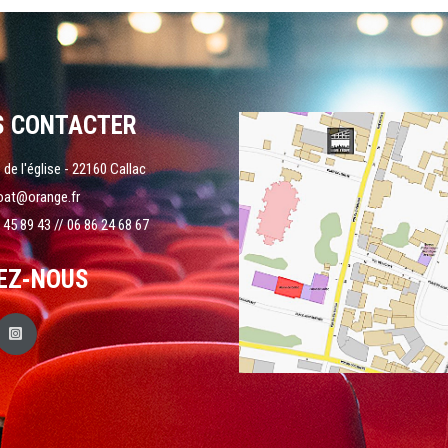
S CONTACTER
 de l'église - 22160 Callac
oat@orange.fr
 45 89 43 // 06 86 24 68 67
EZ-NOUS