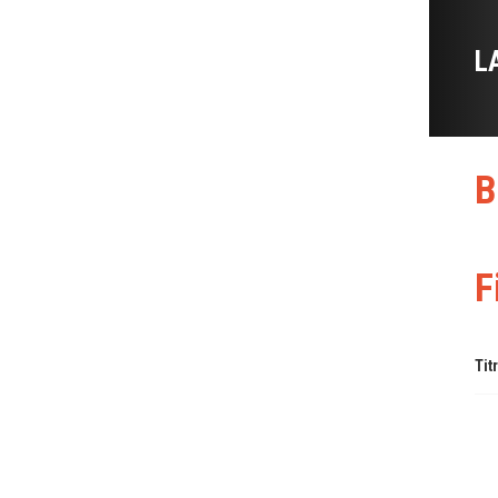
L
B
F
Tit