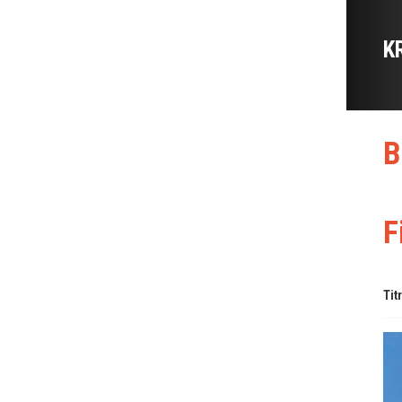
K
B
F
Tit