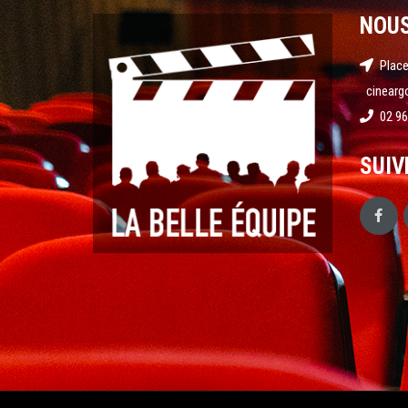
NOU
Place
cinearg
02 96
SUIV