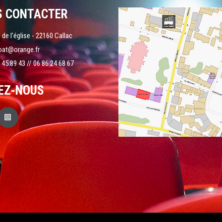
S CONTACTER
 de l'église - 22160 Callac
oat@orange.fr
 45 89 43 // 06 86 24 68 67
EZ-NOUS