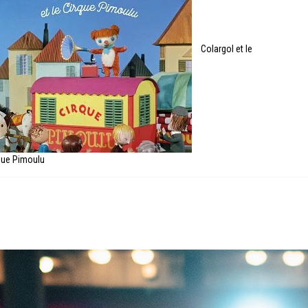
Colargol et le
que Pimoulu