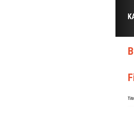
K
B
F
Tit