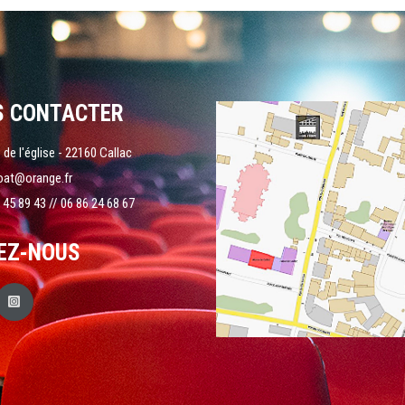
S CONTACTER
 de l'église - 22160 Callac
oat@orange.fr
 45 89 43 // 06 86 24 68 67
EZ-NOUS