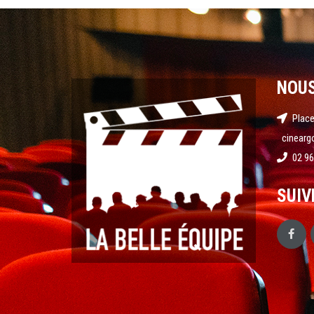
NOU
Place
cinearg
02 96
SUIV