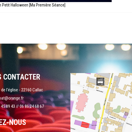
 Petit Halloween [Ma Première Séance]
S CONTACTER
 de l'église - 22160 Callac
oat@orange.fr
 45 89 43 // 06 86 24 68 67
EZ-NOUS