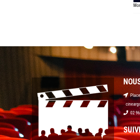
Mon
NOU
Place
cinearg
02 96
SUIV