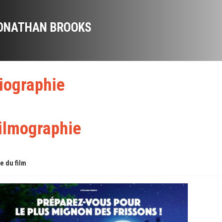
ONATHAN BROOKS
iographie
ilmographie
re du film