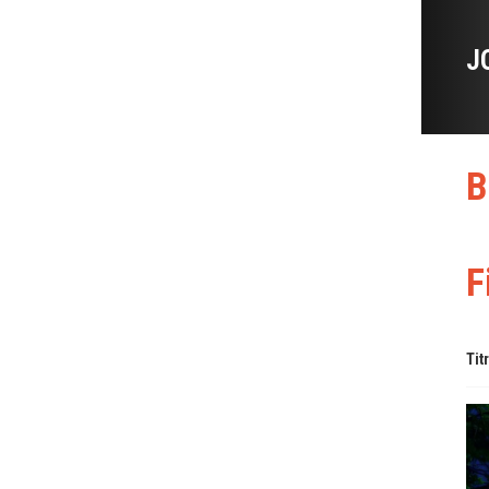
J
B
F
Tit