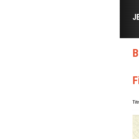
J
B
F
Tit