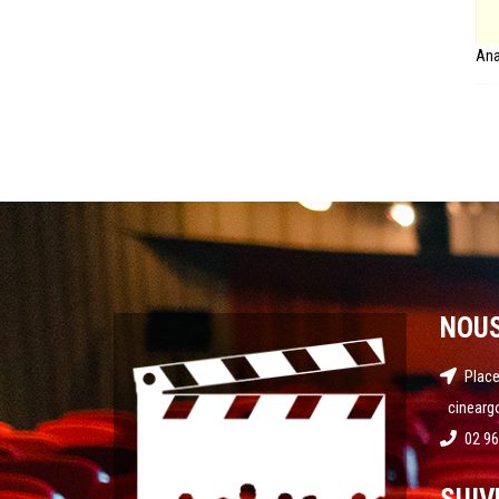
Ana
NOU
Place
cinearg
02 96