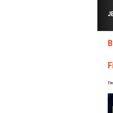
J
B
F
Tit