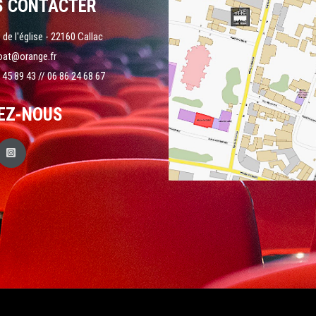
S CONTACTER
 de l'église - 22160 Callac
oat@orange.fr
 45 89 43 // 06 86 24 68 67
EZ-NOUS