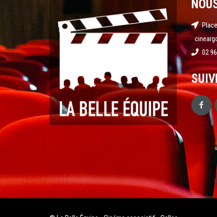
NOU
Place
cinearg
02 96
SUIV