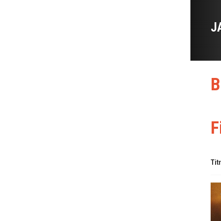
J
B
F
Tit