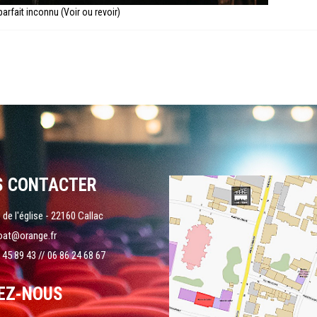
parfait inconnu (Voir ou revoir)
S CONTACTER
 de l'église - 22160 Callac
oat@orange.fr
 45 89 43 // 06 86 24 68 67
EZ-NOUS