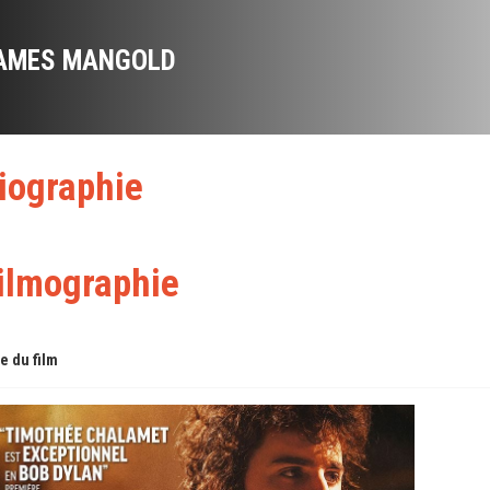
AMES MANGOLD
iographie
ilmographie
re du film