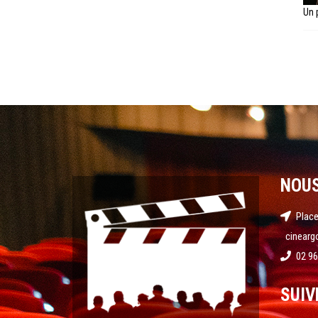
Un 
NOU
Place
cinearg
02 96
SUIV