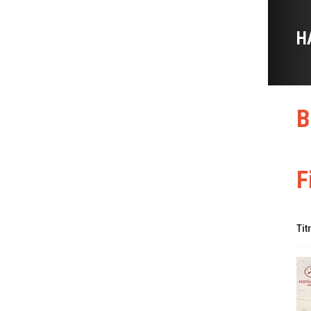
H
B
F
Tit