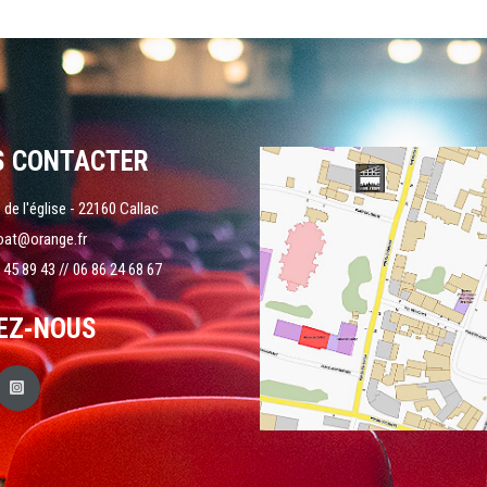
S CONTACTER
 de l'église - 22160 Callac
oat@orange.fr
 45 89 43 // 06 86 24 68 67
EZ-NOUS