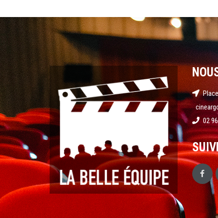
NOU
Place
cinearg
02 96
SUIV