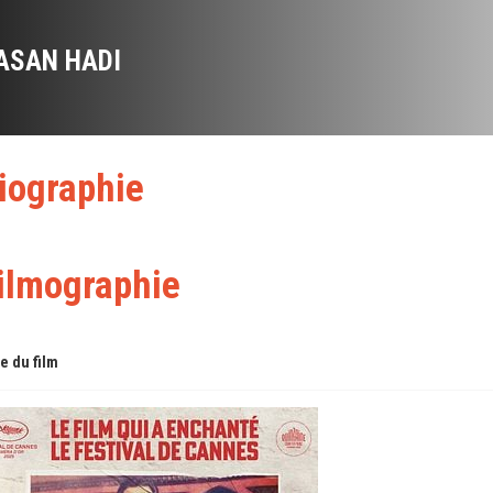
ASAN HADI
iographie
ilmographie
re du film