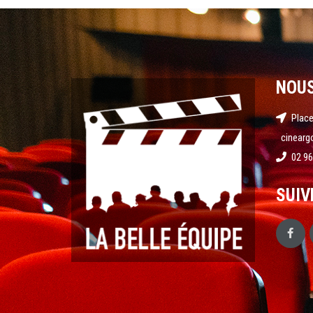
NOU
Place
cinearg
02 96
SUIV