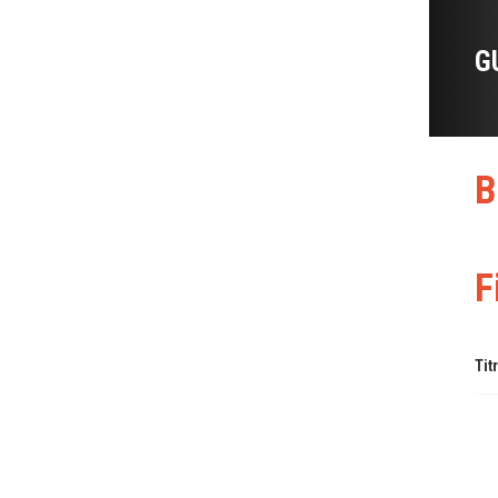
G
B
F
Tit