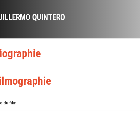
UILLERMO QUINTERO
iographie
ilmographie
re du film