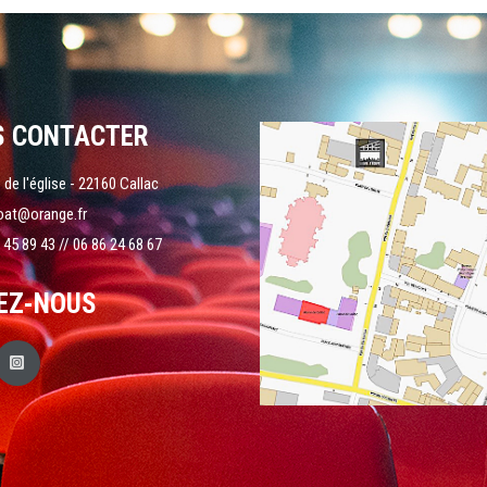
S CONTACTER
 de l'église - 22160 Callac
oat@orange.fr
 45 89 43 // 06 86 24 68 67
EZ-NOUS