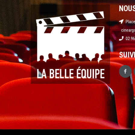
NOU
Place
cinearg
02 96
SUIV