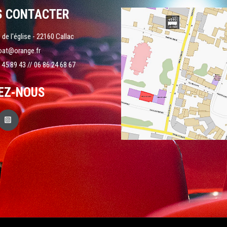
S CONTACTER
 de l'église - 22160 Callac
oat@orange.fr
 45 89 43 // 06 86 24 68 67
EZ-NOUS