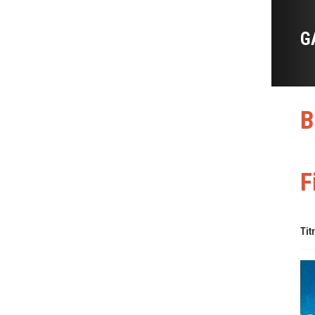
G
B
F
Tit