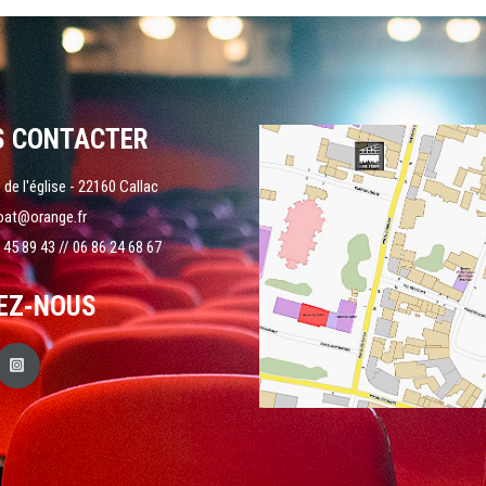
S CONTACTER
 de l'église - 22160 Callac
oat@orange.fr
 45 89 43 // 06 86 24 68 67
EZ-NOUS