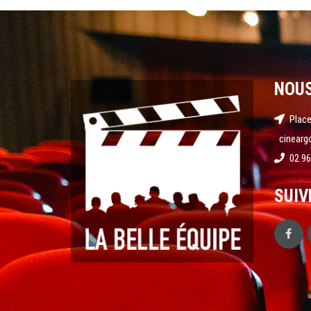
NOU
Place
cinearg
02 96
SUIV