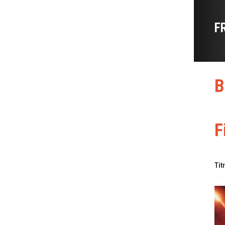
F
B
F
Tit