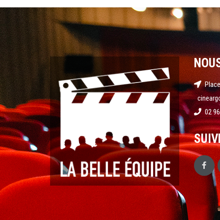
NOU
Place
cinearg
02 96
SUIV