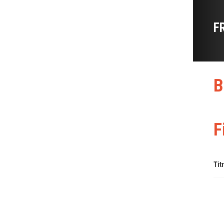
F
B
F
Tit