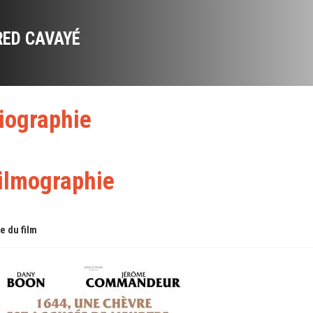
RED CAVAYÉ
iographie
ilmographie
re du film