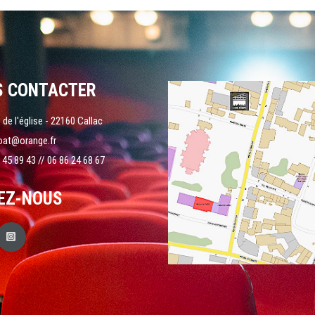
S CONTACTER
 de l'église - 22160 Callac
oat@orange.fr
 45 89 43 // 06 86 24 68 67
EZ-NOUS