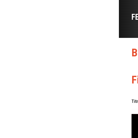
F
B
F
Tit