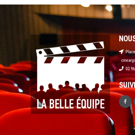
NOU
Place
cinearg
02 96
SUIV