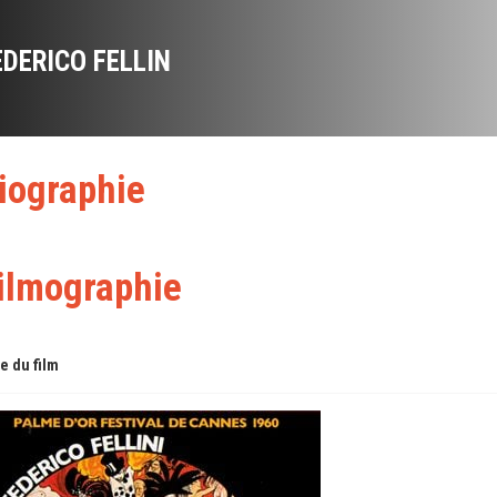
EDERICO FELLIN
iographie
ilmographie
re du film