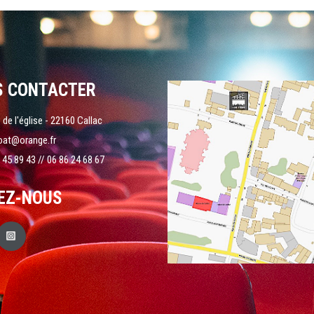
S CONTACTER
 de l'église - 22160 Callac
oat@orange.fr
 45 89 43 // 06 86 24 68 67
EZ-NOUS