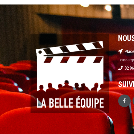
NOU
Place
cinearg
02 96
SUIV