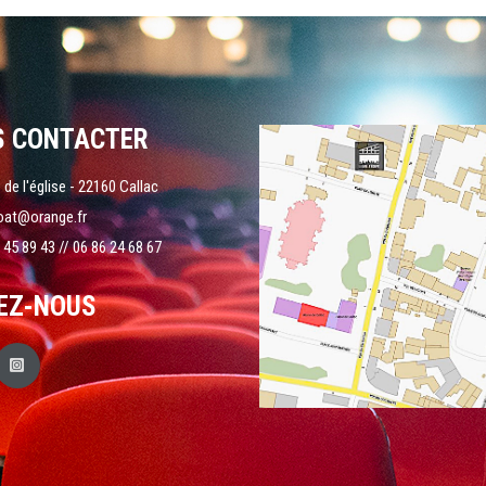
S CONTACTER
 de l'église - 22160 Callac
oat@orange.fr
 45 89 43 // 06 86 24 68 67
EZ-NOUS