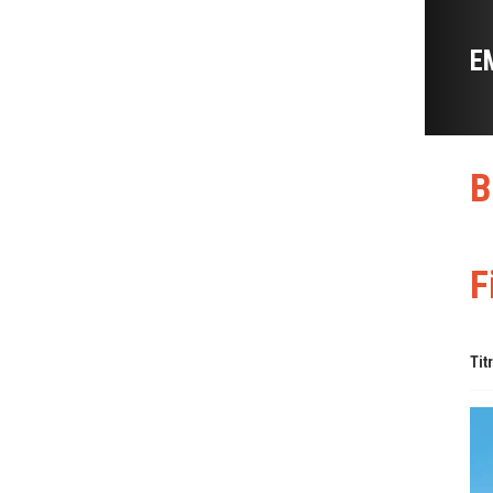
E
B
F
Tit