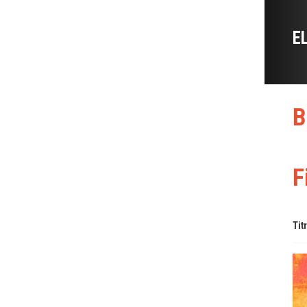
E
B
F
Tit