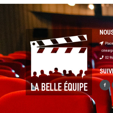
NOU
Place
cinearg
02 96
SUIV