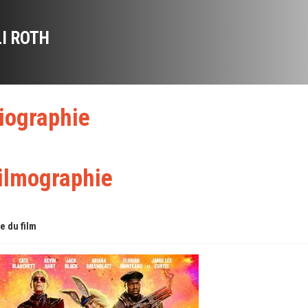
LI ROTH
iographie
ilmographie
re du film