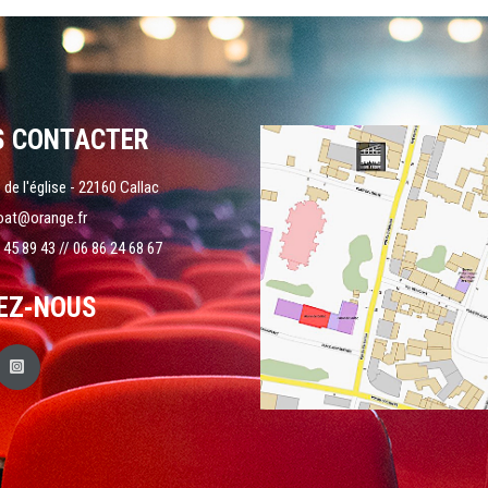
S CONTACTER
 de l'église - 22160 Callac
oat@orange.fr
 45 89 43 // 06 86 24 68 67
EZ-NOUS